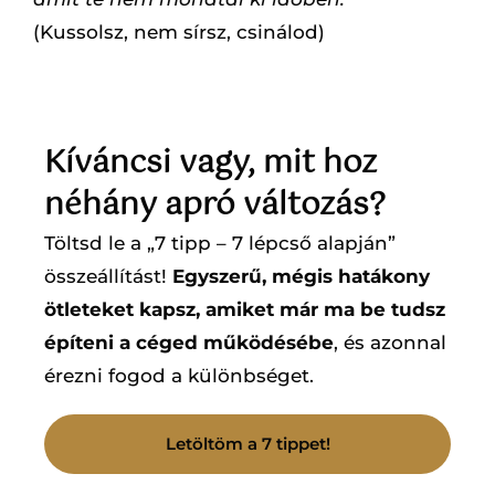
(Kussolsz, nem sírsz, csinálod)
Kíváncsi vagy, mit hoz
néhány apró változás?
Töltsd le a „7 tipp – 7 lépcső alapján”
összeállítást!
Egyszerű, mégis hatákony
ötleteket kapsz, amiket már ma be tudsz
építeni a céged működésébe
, és azonnal
érezni fogod a különbséget.
Letöltöm a 7 tippet!