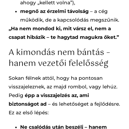
ahogy „kellett volna”),
megnő az érzelmi távolság
– a cég
működik, de a kapcsolódás megszűnik.
„Ha nem mondod ki, mit vársz el, nem a
csapat hibázik – te hagytad magukra őket.”
A kimondás nem bántás –
hanem vezetői felelősség
Sokan félnek attól, hogy ha pontosan
visszajeleznek, az majd rombol, vagy lehúz.
Pedig
épp a visszajelzés az, ami
biztonságot ad
– és lehetőséget a fejlődésre.
Ez az első lépés:
Ne csalódás után beszélj – hanem