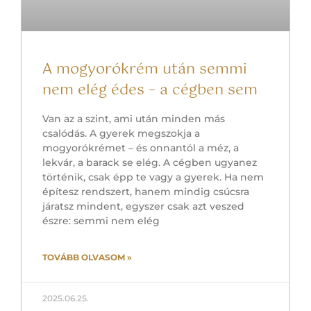
A mogyorókrém után semmi
nem elég édes – a cégben sem
Van az a szint, ami után minden más
csalódás. A gyerek megszokja a
mogyorókrémet – és onnantól a méz, a
lekvár, a barack se elég. A cégben ugyanez
történik, csak épp te vagy a gyerek. Ha nem
építesz rendszert, hanem mindig csúcsra
járatsz mindent, egyszer csak azt veszed
észre: semmi nem elég
TOVÁBB OLVASOM »
2025.06.25.