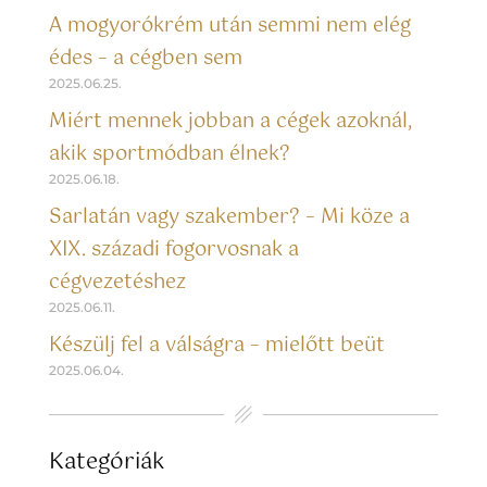
A mogyorókrém után semmi nem elég
édes – a cégben sem
2025.06.25.
Miért mennek jobban a cégek azoknál,
akik sportmódban élnek?
2025.06.18.
Sarlatán vagy szakember? – Mi köze a
XIX. századi fogorvosnak a
cégvezetéshez
2025.06.11.
Készülj fel a válságra – mielőtt beüt
2025.06.04.
Kategóriák