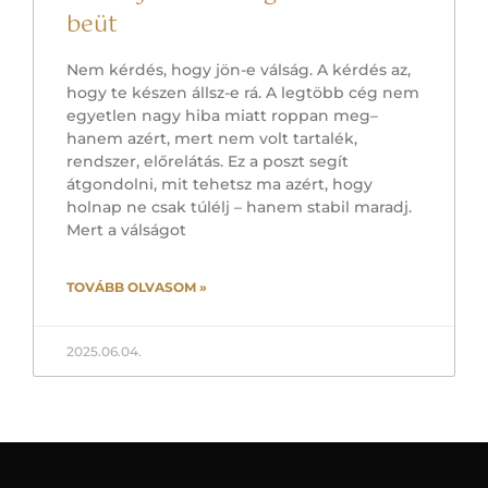
beüt
Nem kérdés, hogy jön-e válság. A kérdés az,
hogy te készen állsz-e rá. A legtöbb cég nem
egyetlen nagy hiba miatt roppan meg–
hanem azért, mert nem volt tartalék,
rendszer, előrelátás. Ez a poszt segít
átgondolni, mit tehetsz ma azért, hogy
holnap ne csak túlélj – hanem stabil maradj.
Mert a válságot
TOVÁBB OLVASOM »
2025.06.04.