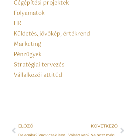
Cégépítési projektek
Folyamatok
HR
Küldetés, jövőkép, értékrend
Marketing
Pénzügyek
Stratégiai tervezés
Vállalkozói attitűd
ELŐZŐ
KÖVETKEZŐ
Delegálsz? Vagy csak lepasszolsz?
Válság van? Ne hozz még több rossz döntést.