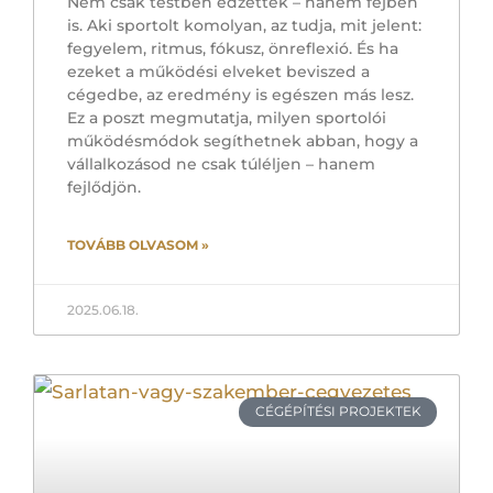
Nem csak testben edzettek – hanem fejben
is. Aki sportolt komolyan, az tudja, mit jelent:
fegyelem, ritmus, fókusz, önreflexió. És ha
ezeket a működési elveket beviszed a
cégedbe, az eredmény is egészen más lesz.
Ez a poszt megmutatja, milyen sportolói
működésmódok segíthetnek abban, hogy a
vállalkozásod ne csak túléljen – hanem
fejlődjön.
TOVÁBB OLVASOM »
2025.06.18.
CÉGÉPÍTÉSI PROJEKTEK