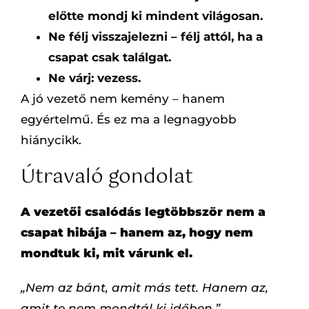
előtte mondj ki mindent világosan.
Ne félj visszajelezni – félj attól, ha a
csapat csak találgat.
Ne várj: vezess.
A jó vezető nem kemény – hanem
egyértelmű. És ez ma a legnagyobb
hiánycikk.
Útravaló gondolat
A vezetői csalódás legtöbbször nem a
csapat hibája – hanem az, hogy nem
mondtuk ki, mit várunk el.
„Nem az bánt, amit más tett. Hanem az,
amit te nem mondtál ki időben.”