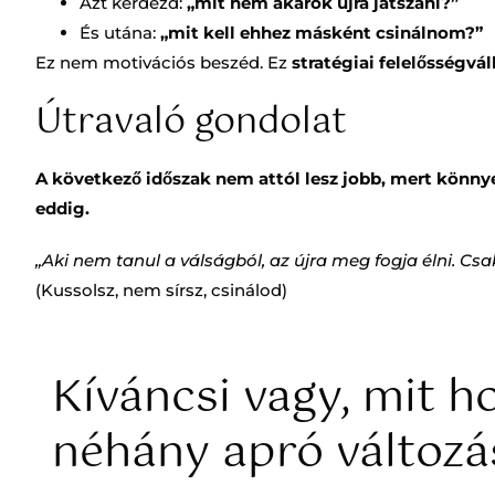
Azt kérdezd:
„mit nem akarok újra játszani?”
És utána:
„mit kell ehhez másként csinálnom?”
Ez nem motivációs beszéd. Ez
stratégiai felelősségvál
Útravaló gondolat
A következő időszak nem attól lesz jobb, mert könny
eddig.
„Aki nem tanul a válságból, az újra meg fogja élni. Cs
(Kussolsz, nem sírsz, csinálod)
Kíváncsi vagy, mit h
néhány apró változá