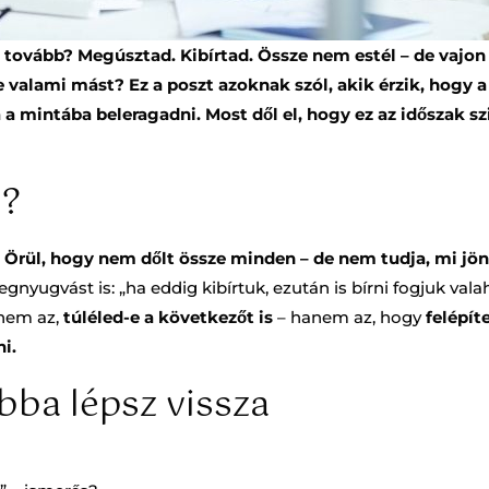
n tovább? Megúsztad. Kibírtad. Össze nem estél – de vajo
e valami mást? Ez a poszt azoknak szól, akik érzik, hogy 
a mintába beleragadni. Most dől el, hogy ez az időszak szi
b?
:
Örül, hogy nem dőlt össze minden – de nem tudja, mi jö
egnyugvást is: „ha eddig kibírtuk, ezután is bírni fogjuk vala
 nem az,
túléled-e a következőt is
– hanem az, hogy
felépít
i.
bba lépsz vissza