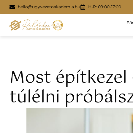
hello@ugyvezetoakademia.hu
H-P: 09:00-17:00
Fő
Most építkezel 
túlélni próbáls