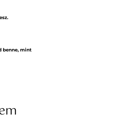
esz.
d benne, mint
nem