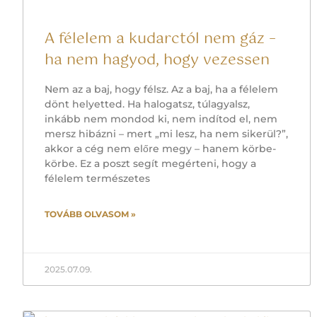
A félelem a kudarctól nem gáz –
ha nem hagyod, hogy vezessen
Nem az a baj, hogy félsz. Az a baj, ha a félelem
dönt helyetted. Ha halogatsz, túlagyalsz,
inkább nem mondod ki, nem indítod el, nem
mersz hibázni – mert „mi lesz, ha nem sikerül?”,
akkor a cég nem előre megy – hanem körbe-
körbe. Ez a poszt segít megérteni, hogy a
félelem természetes
TOVÁBB OLVASOM »
2025.07.09.