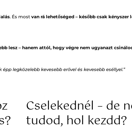
lalás
. És most
van rá lehetőséged – később csak kényszer l
ebb lesz – hanem attól, hogy végre nem ugyanazt csinálo
ak épp legközelebb kevesebb erővel és kevesebb eséllyel.”
oz
Cselekednél – de 
s?
tudod, hol kezdd?