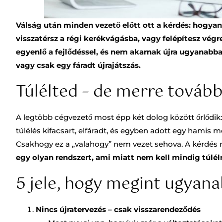
Válság után minden vezető előtt ott a kérdés: hogya
visszatérsz a régi kerékvágásba, vagy felépítesz végr
egyenlő a fejlődéssel, és nem akarnak újra ugyanabba 
vagy csak egy fáradt újrajátszás.
Túlélted – de merre továb
A legtöbb cégvezető most épp két dolog között őrlődik
túlélés kifacsart, elfáradt, és egyben adott egy hamis m
Csakhogy ez a „valahogy” nem vezet sehova. A kérdés
egy olyan rendszert, ami miatt nem kell mindig túléln
5 jele, hogy megint ugyana
Nincs újratervezés – csak visszarendeződés