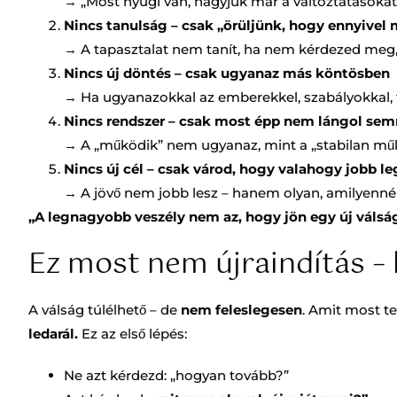
→ „Most nyugi van, hagyjuk már a változtatásokat
Nincs tanulság – csak „örüljünk, hogy ennyivel
→ A tapasztalat nem tanít, ha nem kérdezed meg
Nincs új döntés – csak ugyanaz más köntösben
→ Ha ugyanazokkal az emberekkel, szabályokkal, f
Nincs rendszer – csak most épp nem lángol se
→ A „működik” nem ugyanaz, mint a „stabilan műk
Nincs új cél – csak várod, hogy valahogy jobb l
→ A jövő nem jobb lesz – hanem olyan, amilyenné 
„A legnagyobb veszély nem az, hogy jön egy új válsá
Ez most nem újraindítás –
A válság túlélhető – de
nem feleslegesen
. Amit most te
ledarál.
Ez az első lépés:
Ne azt kérdezd: „hogyan tovább?”