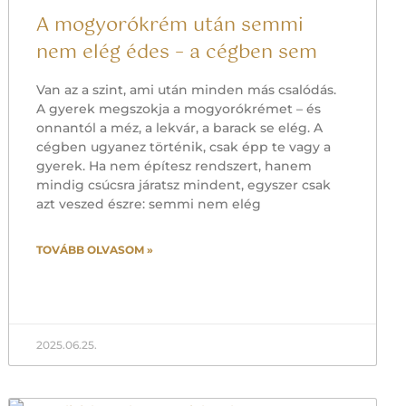
A mogyorókrém után semmi
nem elég édes – a cégben sem
Van az a szint, ami után minden más csalódás.
A gyerek megszokja a mogyorókrémet – és
onnantól a méz, a lekvár, a barack se elég. A
cégben ugyanez történik, csak épp te vagy a
gyerek. Ha nem építesz rendszert, hanem
mindig csúcsra járatsz mindent, egyszer csak
azt veszed észre: semmi nem elég
TOVÁBB OLVASOM »
2025.06.25.