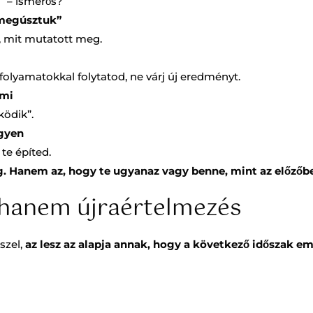
” – ismerős?
 megúsztuk”
, mit mutatott meg.
olyamatokkal folytatod, ne várj új eredményt.
mmi
ödik”.
egyen
te építed.
g. Hanem az, hogy te ugyanaz vagy benne, mint az előzőb
 hanem újraértelmezés
szel,
az lesz az alapja annak, hogy a következő időszak e