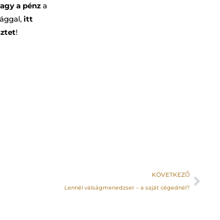
 vagy a pénz
a
ággal,
itt
ztet
!
KÖVETKEZŐ
Lennél válságmenedzser – a saját cégednél?