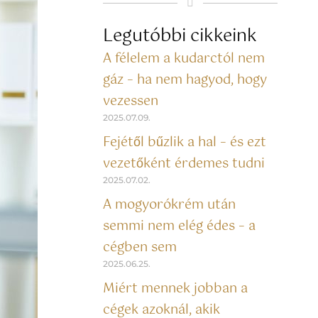
Legutóbbi cikkeink
A félelem a kudarctól nem
gáz – ha nem hagyod, hogy
vezessen
2025.07.09.
Fejétől bűzlik a hal – és ezt
vezetőként érdemes tudni
2025.07.02.
A mogyorókrém után
semmi nem elég édes – a
cégben sem
2025.06.25.
Miért mennek jobban a
cégek azoknál, akik