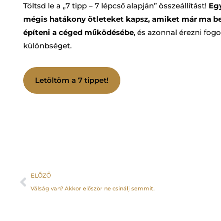
Töltsd le a „7 tipp – 7 lépcső alapján” összeállítást!
Egy
mégis hatákony ötleteket kapsz, amiket már ma be
építeni a céged működésébe
, és azonnal érezni fog
különbséget.
Letöltöm a 7 tippet!
ELŐZŐ
Válság van? Akkor először ne csinálj semmit.