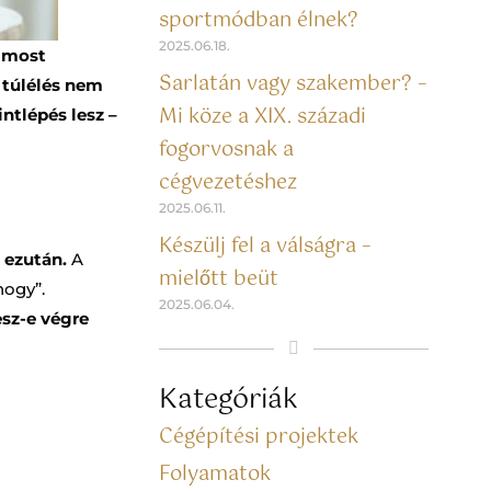
sportmódban élnek?
2025.06.18.
n most
Sarlatán vagy szakember? –
a túlélés nem
Mi köze a XIX. századi
ntlépés lesz –
fogorvosnak a
cégvezetéshez
2025.06.11.
Készülj fel a válságra –
n ezután.
A
mielőtt beüt
hogy”.
2025.06.04.
esz-e végre
Kategóriák
Cégépítési projektek
Folyamatok