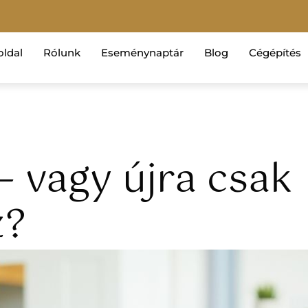
oldal
Rólunk
Eseménynaptár
Blog
Cégépítés
– vagy újra csak
z?