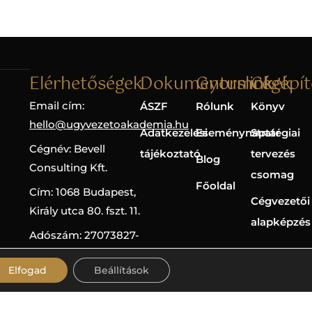
Elérhetőségek
Dokumentumok
Gyorslinkek
Cégépít
Email cím:
ÁSZF
Rólunk
Könyv
hello@ugyvezetoakademia.hu
Adatkezelési
Eseménynaptár
Stratégiai
Cégnév: Bevell
tájékoztató
tervezés
Blog
Consulting Kft.
csomag
Főoldal
Cím: 1068 Budapest,
Cégvezetői
Király utca 80. fszt. 11.
alapképzés
Adószám: 27073827-
2-42
Elfogad
Beállítások