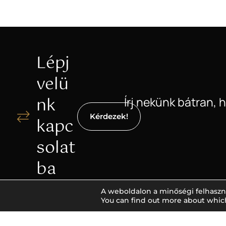
Lépj
velü
nk
Írj nekünk bátran, 
Kérdezek!
kapc
solat
ba
A weboldalon a minőségi felhaszn
You can find out more about whic